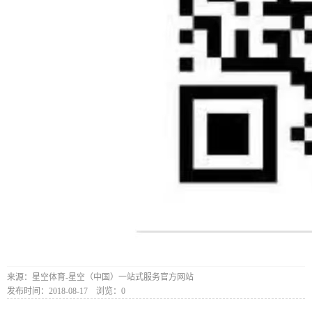
来源：星空体育-星空（中国）一站式服务官方网站
发布时间：2018-08-17 浏览：0