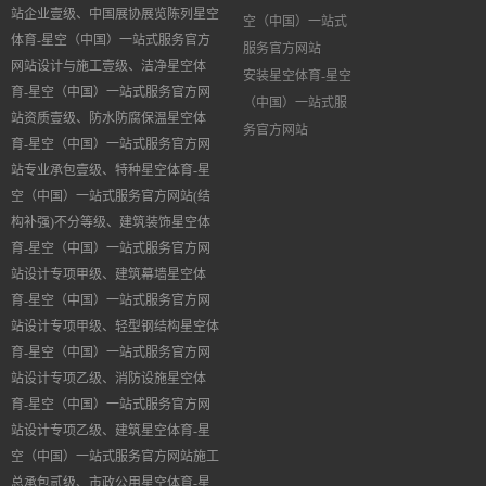
站企业壹级、中国展协展览陈列星空
空（中国）一站式
体育-星空（中国）一站式服务官方
服务官方网站
网站设计与施工壹级、洁净星空体
安装星空体育-星空
育-星空（中国）一站式服务官方网
（中国）一站式服
站资质壹级、防水防腐保温星空体
务官方网站
育-星空（中国）一站式服务官方网
站专业承包壹级、特种星空体育-星
空（中国）一站式服务官方网站
(
结
构补强
)
不分等级、建筑装饰星空体
育-星空（中国）一站式服务官方网
站设计专项甲级、建筑幕墙星空体
育-星空（中国）一站式服务官方网
站设计专项甲级、轻型钢结构星空体
育-星空（中国）一站式服务官方网
站设计专项乙级、消防设施星空体
育-星空（中国）一站式服务官方网
站设计专项乙级、建筑星空体育-星
空（中国）一站式服务官方网站施工
总承包贰级、市政公用星空体育-星