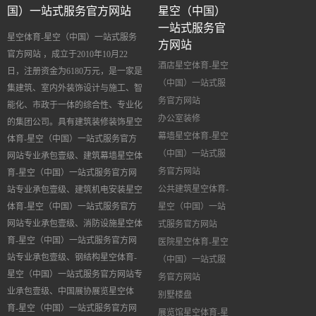
国）一站式服务官方网站
星空（中国）
一站式服务官
星空体育-星空（中国）一站式服务
方网站
官方网站 ，成立于
2010
年
10
月
22
酒店星空体育-星空
日，注册资金为
6180
万元，是一家是
（中国）一站式服
集建筑、室内外装饰设计与施工、智
务官方网站
能化、市政于一体的综合性、专业化
办公室装修
的集团公司。具有建筑装修装饰星空
幕墙星空体育-星空
体育-星空（中国）一站式服务官方
（中国）一站式服
网站专业承包壹级、建筑幕墙星空体
务官方网站
育-星空（中国）一站式服务官方网
公共建筑星空体育-
站专业承包壹级、建筑机电安装星空
体育-星空（中国）一站式服务官方
星空（中国）一站
网站专业承包壹级、消防设施星空体
式服务官方网站
育-星空（中国）一站式服务官方网
医院星空体育-星空
站专业承包壹级、钢结构星空体育-
（中国）一站式服
星空（中国）一站式服务官方网站专
务官方网站
业承包壹级、中国展协展览星空体
别墅楼盘
育-星空（中国）一站式服务官方网
展览馆星空体育-星