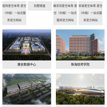
医院星空体育-星空
别墅楼盘
展览馆星空体育-星
安装星空体育-星空
（中国）一站式服
空（中国）一站式
（中国）一站式服
务官方网站
服务官方网站
务官方网站
雅安数据中心
珠海技师学院