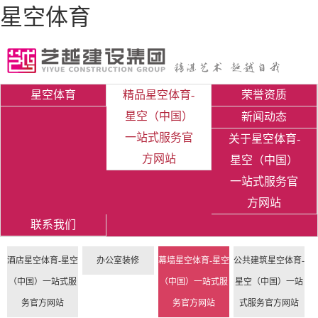
星空体育
星空体育
精品星空体育-
荣誉资质
星空（中国）
新闻动态
一站式服务官
关于星空体育-
方网站
星空（中国）
一站式服务官
方网站
联系我们
酒店星空体育-星空
办公室装修
幕墙星空体育-星空
公共建筑星空体育-
（中国）一站式服
（中国）一站式服
星空（中国）一站
务官方网站
务官方网站
式服务官方网站