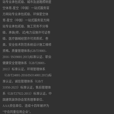
站专业承包贰级、城市及道路照明星
空体育-星空（中国）一站式服务官
方网站专业承包贰级、环保星空体
育-星空（中国）一站式服务官方网
站专业承包贰级、施工劳务不分等
级、承装(修、试)电力设施许可证叁
级、医疗器械经营许可资质贰、叁
类、安全技术防范系统设计施工维修
资格。质量管理体系(GB/T19001-
2016 / ISO9001:2015)标准认证、职业
健康安全管理体系（GB/T28001-
2011）标准认证，环境管理体系
（GB/T24001-2016/ISO14001:2015)标
准认证，诚信管理体系（GB/T
31950-2023）标准认证，售后管理体
系（GB/T27922-2011）标准认证。中
国建筑装饰协会常务理事单位、
AAA资信单位、连续十四年被评为
“守合同重信用企业”。