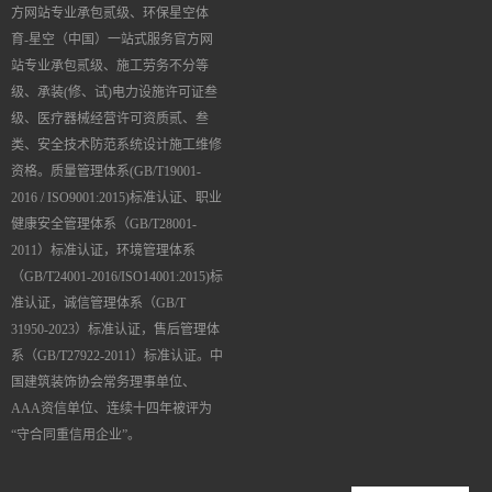
方网站专业承包贰级、环保星空体
育-星空（中国）一站式服务官方网
站专业承包贰级、施工劳务不分等
级、承装(修、试)电力设施许可证叁
级、医疗器械经营许可资质贰、叁
类、安全技术防范系统设计施工维修
资格。质量管理体系(GB/T19001-
2016 / ISO9001:2015)标准认证、职业
健康安全管理体系（GB/T28001-
2011）标准认证，环境管理体系
（GB/T24001-2016/ISO14001:2015)标
准认证，诚信管理体系（GB/T
31950-2023）标准认证，售后管理体
系（GB/T27922-2011）标准认证。中
国建筑装饰协会常务理事单位、
AAA资信单位、连续十四年被评为
“守合同重信用企业”。