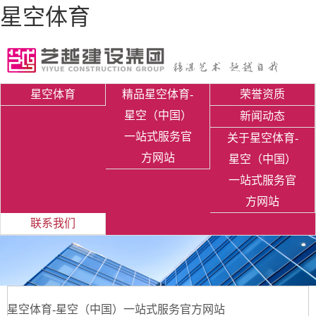
星空体育
星空体育
精品星空体育-
荣誉资质
星空（中国）
新闻动态
一站式服务官
关于星空体育-
方网站
星空（中国）
一站式服务官
方网站
联系我们
星空体育-星空（中国）一站式服务官方网站