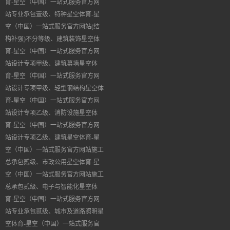
育-星空（中国）一站式服务官方网
站专业承包壹级、特种星空体育-星
空（中国）一站式服务官方网站
(
结
构补强
)
不分等级、建筑装饰星空体
育-星空（中国）一站式服务官方网
站设计专项甲级、建筑幕墙星空体
育-星空（中国）一站式服务官方网
站设计专项甲级、轻型钢结构星空体
育-星空（中国）一站式服务官方网
站设计专项乙级、消防设施星空体
育-星空（中国）一站式服务官方网
站设计专项乙级、建筑星空体育-星
空（中国）一站式服务官方网站施工
总承包贰级、市政公用星空体育-星
空（中国）一站式服务官方网站施工
总承包贰级、电子与智能化星空体
育-星空（中国）一站式服务官方网
站专业承包贰级、城市及道路照明星
空体育-星空（中国）一站式服务官