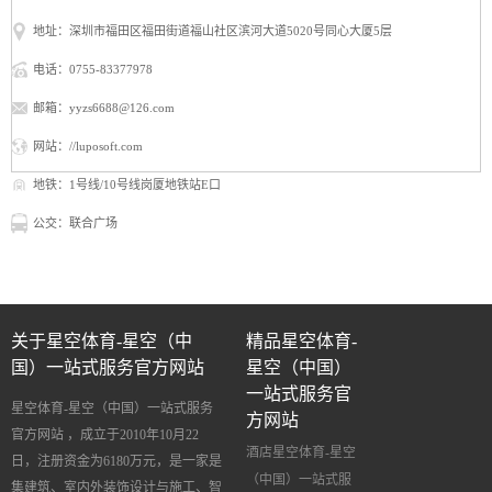
地址：深圳市福田区福田街道福山社区滨河大道5020号同心大厦5层
电话：0755-83377978
邮箱：yyzs6688@126.com
网站：//luposoft.com
地铁：1号线/10号线岗厦地铁站E口
公交：联合广场
关于星空体育-星空（中
精品星空体育-
国）一站式服务官方网站
星空（中国）
一站式服务官
星空体育-星空（中国）一站式服务
方网站
官方网站 ，成立于
2010
年
10
月
22
酒店星空体育-星空
日，注册资金为
6180
万元，是一家是
（中国）一站式服
集建筑、室内外装饰设计与施工、智