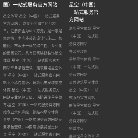
国）一站式服务官方网站
星空（中国）
一站式服务官
星空体育-星空（中国）一站式服务
方网站
官方网站 ，成立于
2010
年
10
月
22
酒店星空体育-星空
日，注册资金为
6180
万元，是一家是
（中国）一站式服
集建筑、室内外装饰设计与施工、智
务官方网站
能化、市政于一体的综合性、专业化
办公室装修
的集团公司。具有建筑装修装饰星空
幕墙星空体育-星空
体育-星空（中国）一站式服务官方
（中国）一站式服
网站专业承包壹级、建筑幕墙星空体
务官方网站
育-星空（中国）一站式服务官方网
公共建筑星空体育-
站专业承包壹级、建筑机电安装星空
体育-星空（中国）一站式服务官方
星空（中国）一站
网站专业承包壹级、消防设施星空体
式服务官方网站
育-星空（中国）一站式服务官方网
医院星空体育-星空
站专业承包壹级、钢结构星空体育-
（中国）一站式服
星空（中国）一站式服务官方网站专
务官方网站
业承包壹级、中国展协展览星空体
别墅楼盘
育-星空（中国）一站式服务官方网
展览馆星空体育-星