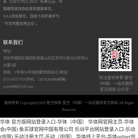
系（GB/T27922-2011）标准认证。中
国建筑装饰协会常务理事单位、
AAA资信单位、连续十四年被评为
“守合同重信用企业”。
联系我们
地址：
深圳市福田区福田街道福山社区滨河大道5020号同心
大厦5层
地铁：
1号线/10号线岗厦地铁站E口
电话：
"关注星空体育-星空
0755-83377978
手机：
13670260464
邮箱：
（中国）一站式服务
yyzs6688@126.com
官方网站 公众号"
版权所有 Copyright@2020 星空体育-星空（中国）一站式服务官方网站 All Rights
Reserved.
华体·官方版网站登录入口-华体（中国）
华体网官网主页-华体
会(中国)
鱼买球官网中国有限公司
乐动平台网站登录入口-乐动
(中国)
乐动注册大厅-乐动（中国）
华体线上平台-华体online(中