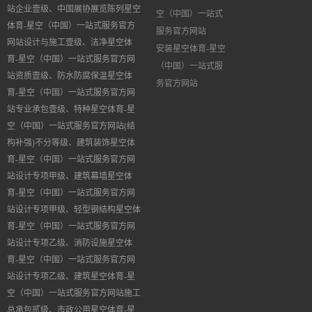
站企业壹级、中国展协展览陈列星空
空（中国）一站式
体育-星空（中国）一站式服务官方
服务官方网站
网站设计与施工壹级、洁净星空体
安装星空体育-星空
育-星空（中国）一站式服务官方网
（中国）一站式服
站资质壹级、防水防腐保温星空体
务官方网站
育-星空（中国）一站式服务官方网
站专业承包壹级、特种星空体育-星
空（中国）一站式服务官方网站
(
结
构补强
)
不分等级、建筑装饰星空体
育-星空（中国）一站式服务官方网
站设计专项甲级、建筑幕墙星空体
育-星空（中国）一站式服务官方网
站设计专项甲级、轻型钢结构星空体
育-星空（中国）一站式服务官方网
站设计专项乙级、消防设施星空体
育-星空（中国）一站式服务官方网
站设计专项乙级、建筑星空体育-星
空（中国）一站式服务官方网站施工
总承包贰级、市政公用星空体育-星