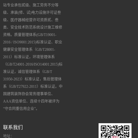
站专业承包贰级、施工劳务不分等
级、承装(修、试)电力设施许可证叁
级、医疗器械经营许可资质贰、叁
类、安全技术防范系统设计施工维修
资格。质量管理体系(GB/T19001-
2016 / ISO9001:2015)标准认证、职业
健康安全管理体系（GB/T28001-
2011）标准认证，环境管理体系
（GB/T24001-2016/ISO14001:2015)标
准认证，诚信管理体系（GB/T
31950-2023）标准认证，售后管理体
系（GB/T27922-2011）标准认证。中
国建筑装饰协会常务理事单位、
AAA资信单位、连续十四年被评为
“守合同重信用企业”。
联系我们
地址：