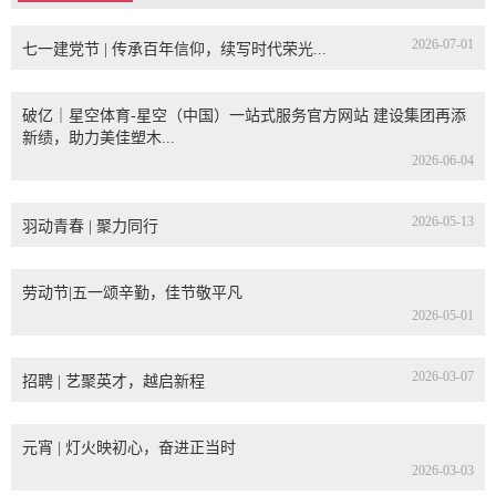
2026-07-01
七一建党节 | 传承百年信仰，续写时代荣光...
破亿｜星空体育-星空（中国）一站式服务官方网站 建设集团再添
新绩，助力美佳塑木...
2026-06-04
2026-05-13
羽动青春 | 聚力同行
劳动节|五一颂辛勤，佳节敬平凡
2026-05-01
2026-03-07
招聘 | 艺聚英才，越启新程
元宵 | 灯火映初心，奋进正当时
2026-03-03