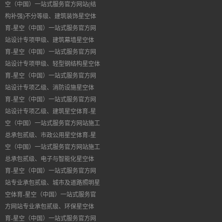
空（中国）一站式服务官方网站
(
结
构补强
)
不分等级、建筑装饰星空体
育-星空（中国）一站式服务官方网
站设计专项甲级、建筑幕墙星空体
育-星空（中国）一站式服务官方网
站设计专项甲级、轻型钢结构星空体
育-星空（中国）一站式服务官方网
站设计专项乙级、消防设施星空体
育-星空（中国）一站式服务官方网
站设计专项乙级、建筑星空体育-星
空（中国）一站式服务官方网站施工
总承包贰级、市政公用星空体育-星
空（中国）一站式服务官方网站施工
总承包贰级、电子与智能化星空体
育-星空（中国）一站式服务官方网
站专业承包贰级、城市及道路照明星
空体育-星空（中国）一站式服务官
方网站专业承包贰级、环保星空体
育-星空（中国）一站式服务官方网