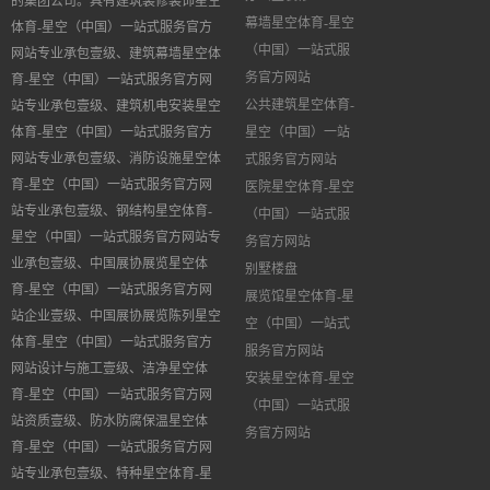
的集团公司。具有建筑装修装饰星空
幕墙星空体育-星空
体育-星空（中国）一站式服务官方
（中国）一站式服
网站专业承包壹级、建筑幕墙星空体
务官方网站
育-星空（中国）一站式服务官方网
公共建筑星空体育-
站专业承包壹级、建筑机电安装星空
体育-星空（中国）一站式服务官方
星空（中国）一站
网站专业承包壹级、消防设施星空体
式服务官方网站
育-星空（中国）一站式服务官方网
医院星空体育-星空
站专业承包壹级、钢结构星空体育-
（中国）一站式服
星空（中国）一站式服务官方网站专
务官方网站
业承包壹级、中国展协展览星空体
别墅楼盘
育-星空（中国）一站式服务官方网
展览馆星空体育-星
站企业壹级、中国展协展览陈列星空
空（中国）一站式
体育-星空（中国）一站式服务官方
服务官方网站
网站设计与施工壹级、洁净星空体
安装星空体育-星空
育-星空（中国）一站式服务官方网
（中国）一站式服
站资质壹级、防水防腐保温星空体
务官方网站
育-星空（中国）一站式服务官方网
站专业承包壹级、特种星空体育-星