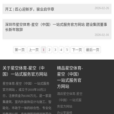
2026-02-26
开工 | 匠心迎新岁，骏业启华章
深圳市星空体育-星空（中国）一站式服务官方网站 建设集团董事
长新年致辞
2026-02-16
第一页
上一页
1
2
3
4
5
下一页
最后一页
关于星空体育-星空（中
精品星空体育-
国）一站式服务官方网站
星空（中国）
一站式服务官
星空体育-星空（中国）一站式服务
方网站
官方网站 ，成立于
2010
年
10
月
22
酒店星空体育-星空
日，注册资金为
6180
万元，是一家是
（中国）一站式服
集建筑、室内外装饰设计与施工、智
务官方网站
能化、市政于一体的综合性、专业化
办公室装修