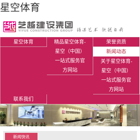
星空体育
星空体育
精品星空体育-
荣誉资质
星空（中国）
新闻动态
一站式服务官
关于星空体育-
方网站
星空（中国）
一站式服务官
方网站
联系我们
新闻快讯